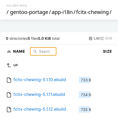
FOLDER PATH
/
gentoo-portage
/
app-i18n
/
fcitx-chewing
/
List
Grid
0
directories
5
files
5.0 KiB
total
NAME
SIZE
UP
fcitx-chewing-5.1.10.ebuild
733 B
fcitx-chewing-5.1.11.ebuild
734 B
fcitx-chewing-5.1.12.ebuild
735 B