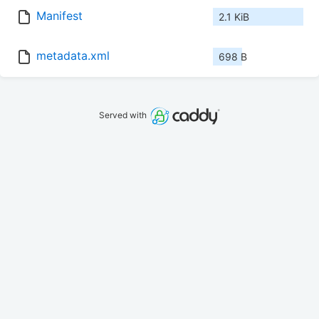
Manifest
2.1 KiB
metadata.xml
698 B
Served with