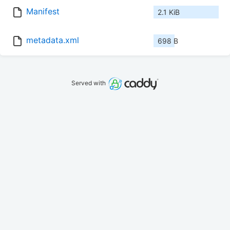
Manifest
2.1 KiB
metadata.xml
698 B
Served with