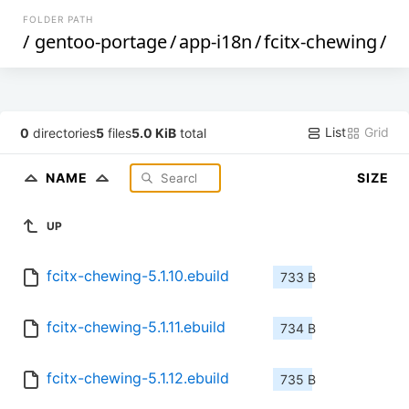
FOLDER PATH
/
gentoo-portage
/
app-i18n
/
fcitx-chewing
/
List
Grid
0
directories
5
files
5.0 KiB
total
NAME
SIZE
UP
fcitx-chewing-5.1.10.ebuild
733 B
fcitx-chewing-5.1.11.ebuild
734 B
fcitx-chewing-5.1.12.ebuild
735 B