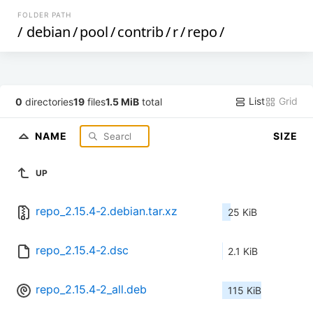
FOLDER PATH
/
debian
/
pool
/
contrib
/
r
/
repo
/
List
Grid
0
directories
19
files
1.5 MiB
total
NAME
SIZE
UP
repo_2.15.4-2.debian.tar.xz
25 KiB
repo_2.15.4-2.dsc
2.1 KiB
repo_2.15.4-2_all.deb
115 KiB