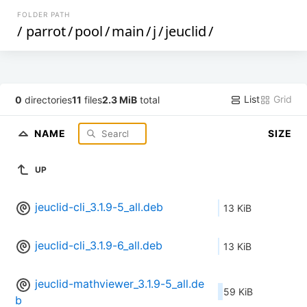
FOLDER PATH
/
parrot
/
pool
/
main
/
j
/
jeuclid
/
List
Grid
0
directories
11
files
2.3 MiB
total
NAME
SIZE
UP
jeuclid-cli_3.1.9-5_all.deb
13 KiB
jeuclid-cli_3.1.9-6_all.deb
13 KiB
jeuclid-mathviewer_3.1.9-5_all.de
59 KiB
b