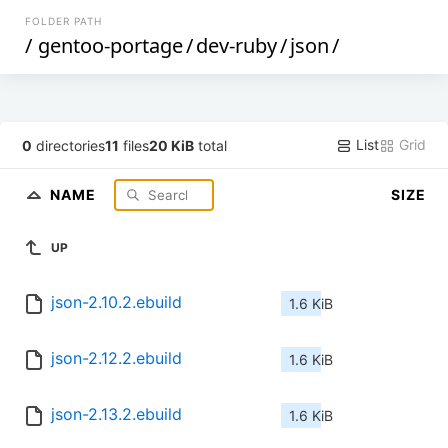
FOLDER PATH
/
gentoo-portage
/
dev-ruby
/
json
/
List
Grid
0
directories
11
files
20 KiB
total
NAME
SIZE
UP
json-2.10.2.ebuild
1.6 KiB
json-2.12.2.ebuild
1.6 KiB
json-2.13.2.ebuild
1.6 KiB