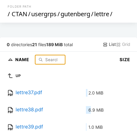
FOLDER PATH
/
CTAN
/
usergrps
/
gutenberg
/
lettre
/
List
Grid
0
directories
21
files
189 MiB
total
NAME
SIZE
UP
lettre37.pdf
2.0 MiB
lettre38.pdf
6.9 MiB
lettre39.pdf
1.0 MiB