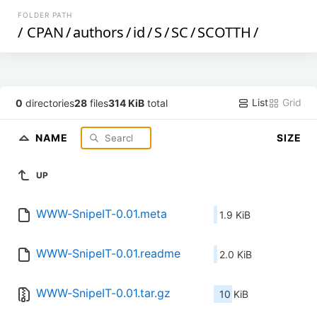
FOLDER PATH
/
CPAN
/
authors
/
id
/
S
/
SC
/
SCOTTH
/
List
Grid
0
directories
28
files
314 KiB
total
NAME
SIZE
UP
WWW-SnipeIT-0.01.meta
1.9 KiB
WWW-SnipeIT-0.01.readme
2.0 KiB
WWW-SnipeIT-0.01.tar.gz
10 KiB