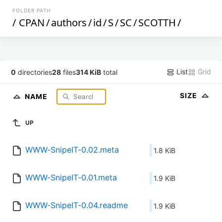
FOLDER PATH
/
CPAN
/
authors
/
id
/
S
/
SC
/
SCOTTH
/
List
Grid
0
directories
28
files
314 KiB
total
SIZE
NAME
UP
WWW-SnipeIT-0.02.meta
1.8 KiB
WWW-SnipeIT-0.01.meta
1.9 KiB
WWW-SnipeIT-0.04.readme
1.9 KiB