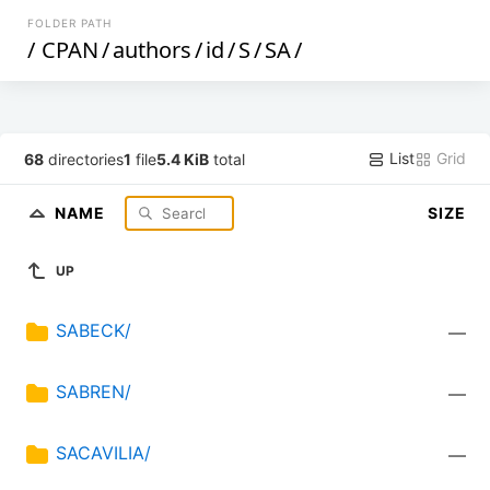
FOLDER PATH
/
CPAN
/
authors
/
id
/
S
/
SA
/
List
Grid
68
directories
1
file
5.4 KiB
total
NAME
SIZE
UP
SABECK/
—
SABREN/
—
SACAVILIA/
—