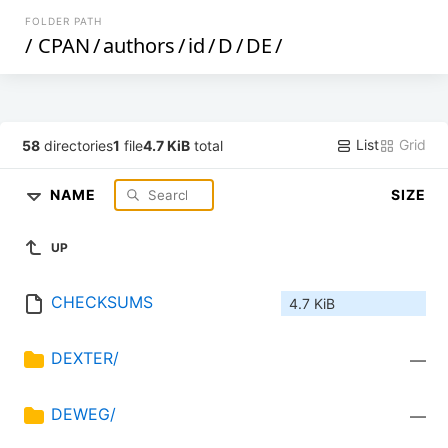
FOLDER PATH
/
CPAN
/
authors
/
id
/
D
/
DE
/
List
Grid
58
directories
1
file
4.7 KiB
total
NAME
SIZE
UP
CHECKSUMS
4.7 KiB
DEXTER/
—
DEWEG/
—