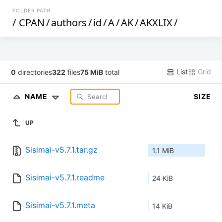
FOLDER PATH
/
CPAN
/
authors
/
id
/
A
/
AK
/
AKXLIX
/
List
Grid
0
directories
322
files
75 MiB
total
NAME
SIZE
UP
Sisimai-v5.7.1.tar.gz
1.1 MiB
Sisimai-v5.7.1.readme
24 KiB
Sisimai-v5.7.1.meta
14 KiB