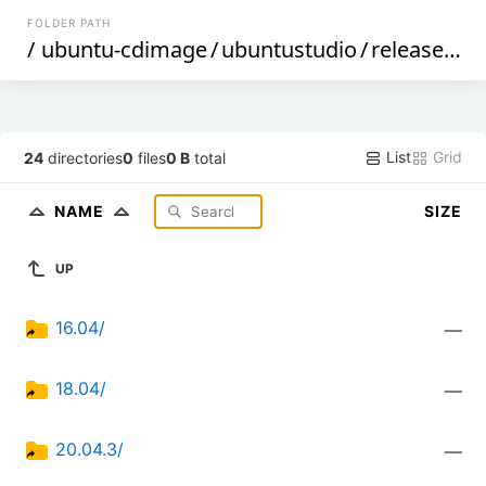
FOLDER PATH
/
ubuntu-cdimage
/
ubuntustudio
/
releases
/
List
Grid
24
directories
0
files
0 B
total
NAME
SIZE
UP
16.04/
—
18.04/
—
20.04.3/
—