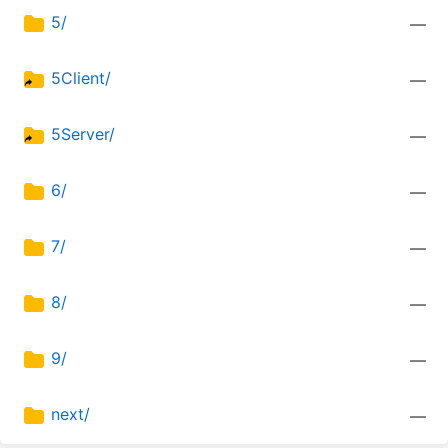
5/
—
5Client/
—
5Server/
—
6/
—
7/
—
8/
—
9/
—
next/
—