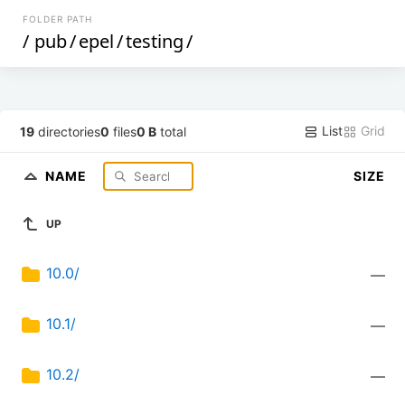
FOLDER PATH
/
pub
/
epel
/
testing
/
List
Grid
19
directories
0
files
0 B
total
NAME
SIZE
UP
10.0/
—
10.1/
—
10.2/
—