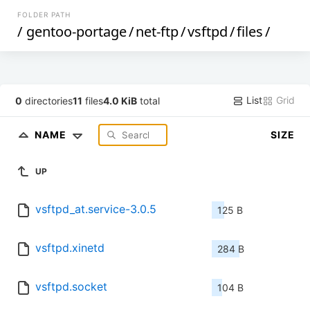
FOLDER PATH
/
gentoo-portage
/
net-ftp
/
vsftpd
/
files
/
List
Grid
0
directories
11
files
4.0 KiB
total
NAME
SIZE
UP
vsftpd_at.service-3.0.5
125 B
vsftpd.xinetd
284 B
vsftpd.socket
104 B