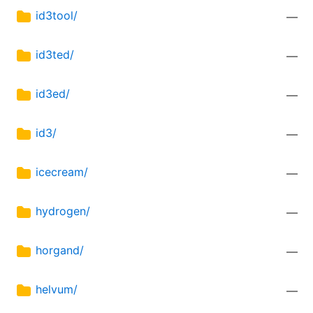
id3tool/
—
id3ted/
—
id3ed/
—
id3/
—
icecream/
—
hydrogen/
—
horgand/
—
helvum/
—