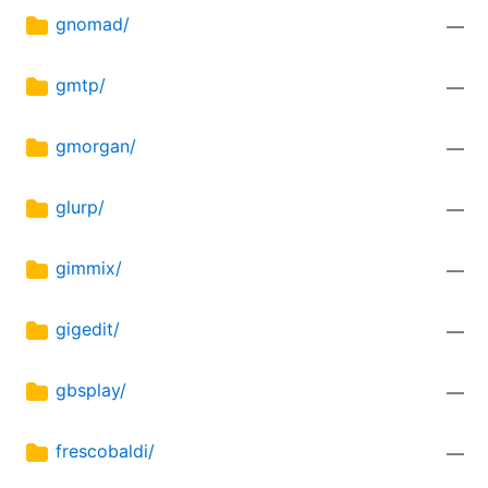
gnomad/
—
gmtp/
—
gmorgan/
—
glurp/
—
gimmix/
—
gigedit/
—
gbsplay/
—
frescobaldi/
—