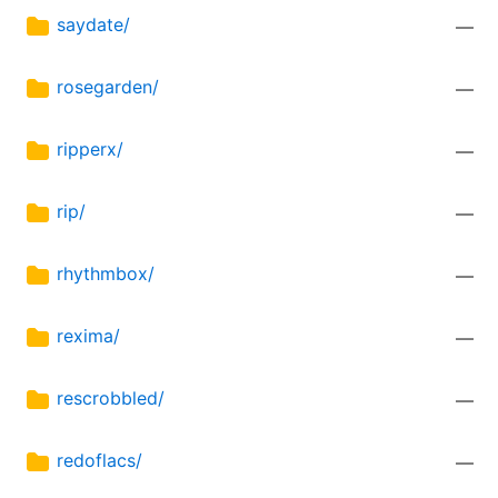
saydate/
—
rosegarden/
—
ripperx/
—
rip/
—
rhythmbox/
—
rexima/
—
rescrobbled/
—
redoflacs/
—