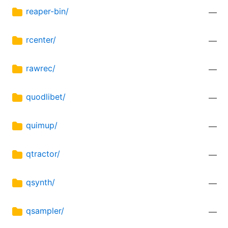
reaper-bin/
—
rcenter/
—
rawrec/
—
quodlibet/
—
quimup/
—
qtractor/
—
qsynth/
—
qsampler/
—