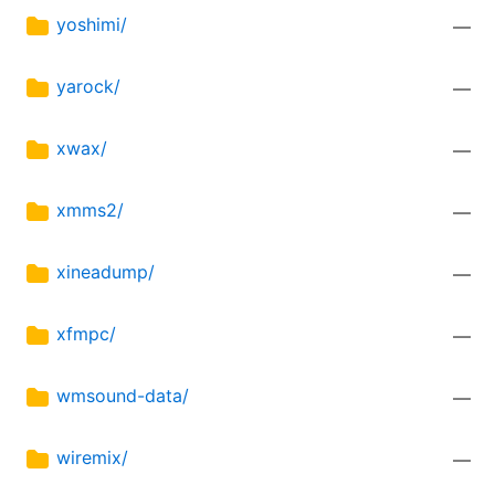
yoshimi/
—
yarock/
—
xwax/
—
xmms2/
—
xineadump/
—
xfmpc/
—
wmsound-data/
—
wiremix/
—