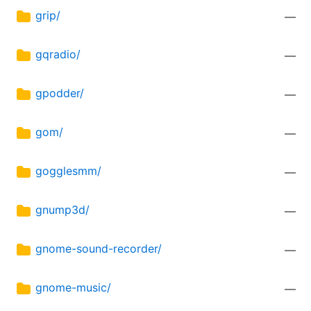
grip/
—
gqradio/
—
gpodder/
—
gom/
—
gogglesmm/
—
gnump3d/
—
gnome-sound-recorder/
—
gnome-music/
—