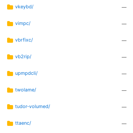
vkeybd/
—
vimpc/
—
vbrfixc/
—
vb2rip/
—
upmpdcli/
—
twolame/
—
tudor-volumed/
—
ttaenc/
—