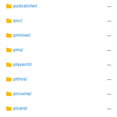
podcatcher/
—
poc/
—
pnmixer/
—
pms/
—
playerctl/
—
pithos/
—
picoxine/
—
picard/
—