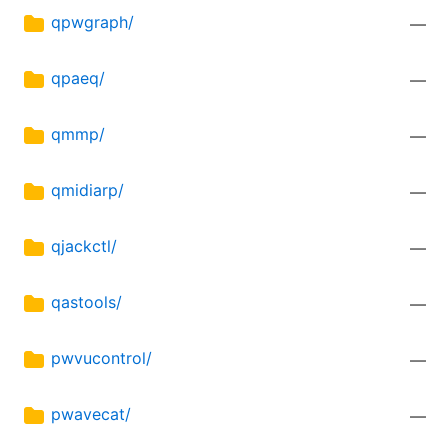
qpwgraph/
—
qpaeq/
—
qmmp/
—
qmidiarp/
—
qjackctl/
—
qastools/
—
pwvucontrol/
—
pwavecat/
—