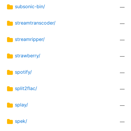
subsonic-bin/
—
streamtranscoder/
—
streamripper/
—
strawberry/
—
spotify/
—
split2flac/
—
splay/
—
spek/
—