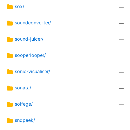
sox/
—
soundconverter/
—
sound-juicer/
—
sooperlooper/
—
sonic-visualiser/
—
sonata/
—
solfege/
—
sndpeek/
—