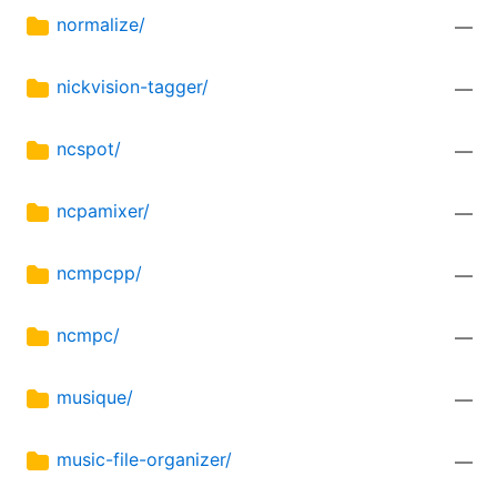
normalize/
—
nickvision-tagger/
—
ncspot/
—
ncpamixer/
—
ncmpcpp/
—
ncmpc/
—
musique/
—
music-file-organizer/
—