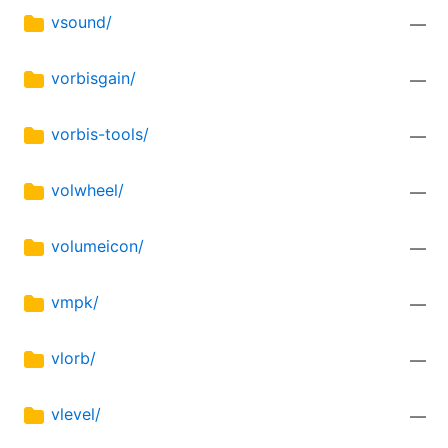
vsound/
—
vorbisgain/
—
vorbis-tools/
—
volwheel/
—
volumeicon/
—
vmpk/
—
vlorb/
—
vlevel/
—