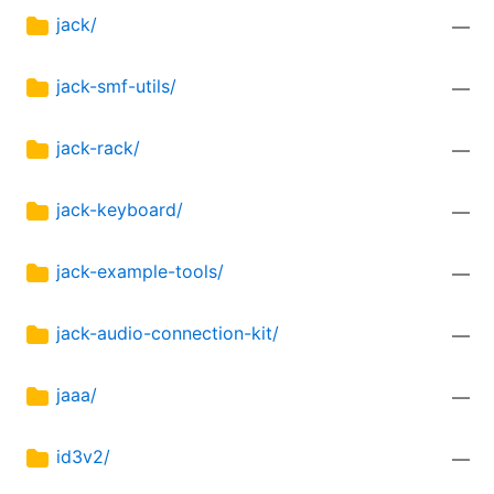
jack/
—
jack-smf-utils/
—
jack-rack/
—
jack-keyboard/
—
jack-example-tools/
—
jack-audio-connection-kit/
—
jaaa/
—
id3v2/
—