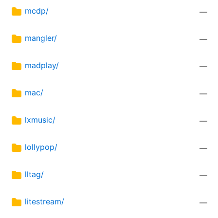
mcdp/
—
mangler/
—
madplay/
—
mac/
—
lxmusic/
—
lollypop/
—
lltag/
—
litestream/
—