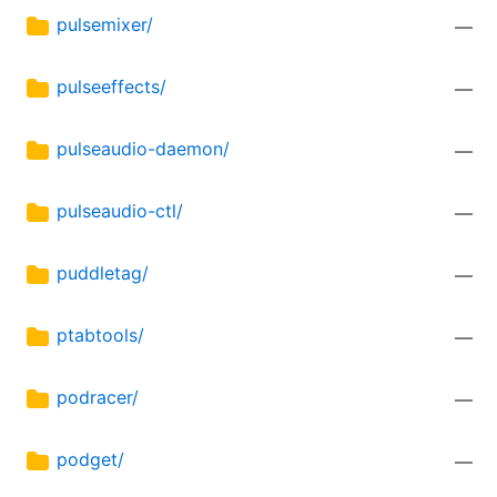
pulsemixer/
—
pulseeffects/
—
pulseaudio-daemon/
—
pulseaudio-ctl/
—
puddletag/
—
ptabtools/
—
podracer/
—
podget/
—