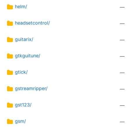
helm/
—
headsetcontrol/
—
guitarix/
—
gtkguitune/
—
gtick/
—
gstreamripper/
—
gst123/
—
gsm/
—