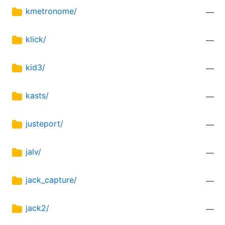
kmetronome/
—
klick/
—
kid3/
—
kasts/
—
justeport/
—
jalv/
—
jack_capture/
—
jack2/
—