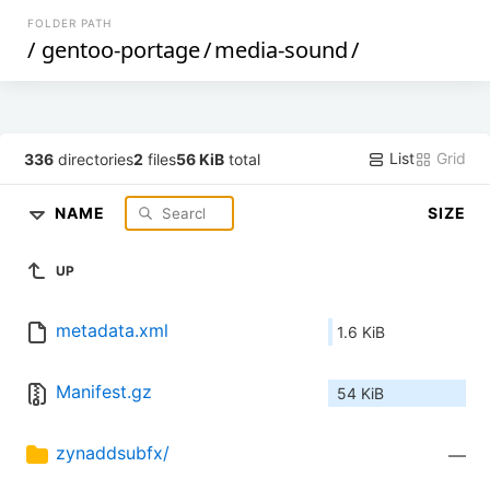
FOLDER PATH
/
gentoo-portage
/
media-sound
/
List
Grid
336
directories
2
files
56 KiB
total
NAME
SIZE
UP
metadata.xml
1.6 KiB
Manifest.gz
54 KiB
zynaddsubfx/
—