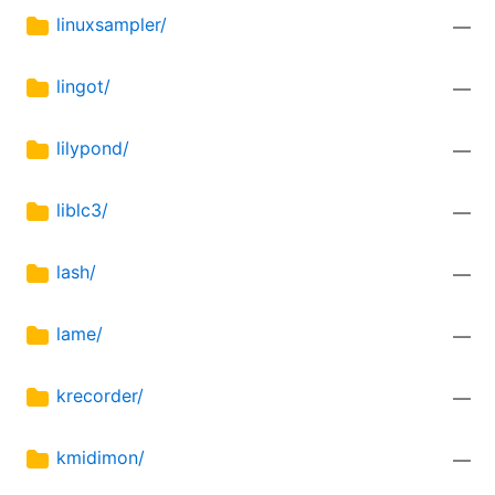
linuxsampler/
—
lingot/
—
lilypond/
—
liblc3/
—
lash/
—
lame/
—
krecorder/
—
kmidimon/
—