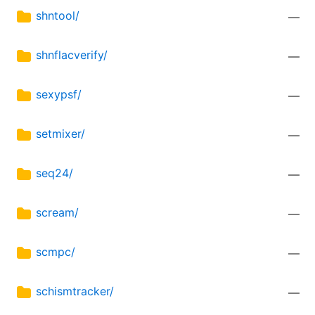
shntool/
—
shnflacverify/
—
sexypsf/
—
setmixer/
—
seq24/
—
scream/
—
scmpc/
—
schismtracker/
—