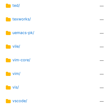
ted/
—
texworks/
—
uemacs-pk/
—
vile/
—
vim-core/
—
vim/
—
vis/
—
vscode/
—