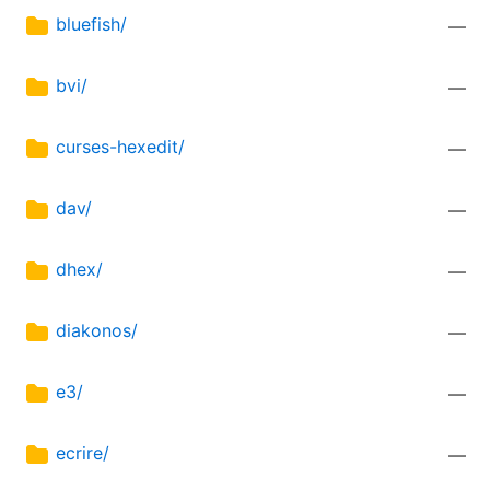
bluefish/
—
bvi/
—
curses-hexedit/
—
dav/
—
dhex/
—
diakonos/
—
e3/
—
ecrire/
—