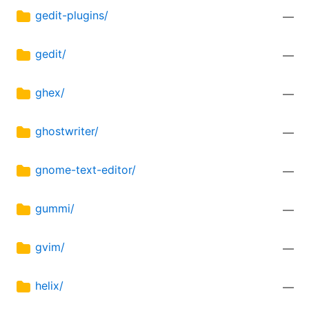
gedit-plugins/
—
gedit/
—
ghex/
—
ghostwriter/
—
gnome-text-editor/
—
gummi/
—
gvim/
—
helix/
—