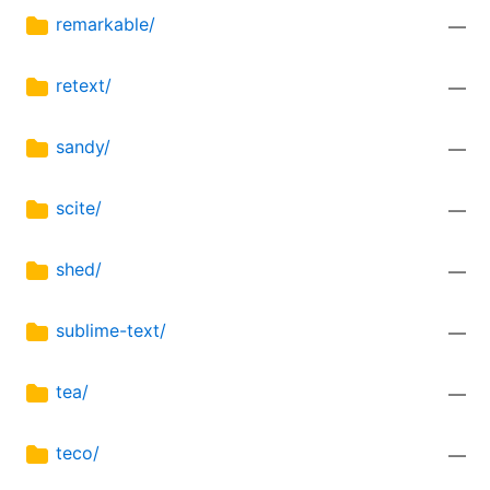
remarkable/
—
retext/
—
sandy/
—
scite/
—
shed/
—
sublime-text/
—
tea/
—
teco/
—