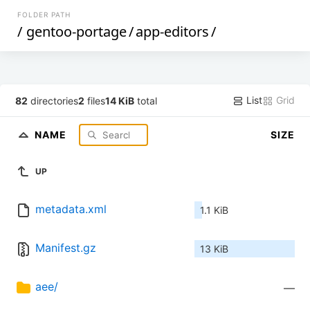
FOLDER PATH
/
gentoo-portage
/
app-editors
/
List
Grid
82
directories
2
files
14 KiB
total
NAME
SIZE
UP
metadata.xml
1.1 KiB
Manifest.gz
13 KiB
aee/
—