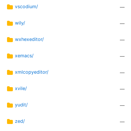
vscodium/
—
wily/
—
wxhexeditor/
—
xemacs/
—
xmlcopyeditor/
—
xvile/
—
yudit/
—
zed/
—