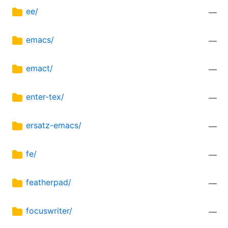
ee/
—
emacs/
—
emact/
—
enter-tex/
—
ersatz-emacs/
—
fe/
—
featherpad/
—
focuswriter/
—