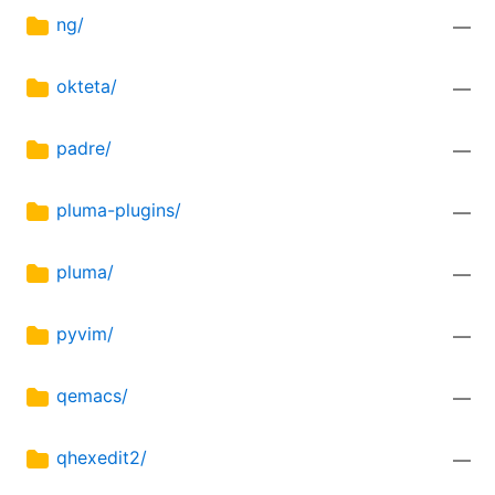
ng/
—
okteta/
—
padre/
—
pluma-plugins/
—
pluma/
—
pyvim/
—
qemacs/
—
qhexedit2/
—