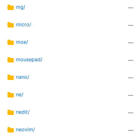
mg/
—
micro/
—
moe/
—
mousepad/
—
nano/
—
ne/
—
nedit/
—
neovim/
—