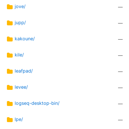
jove/
—
jupp/
—
kakoune/
—
kile/
—
leafpad/
—
levee/
—
logseq-desktop-bin/
—
lpe/
—