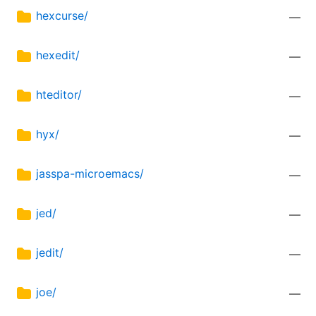
hexcurse/
—
hexedit/
—
hteditor/
—
hyx/
—
jasspa-microemacs/
—
jed/
—
jedit/
—
joe/
—