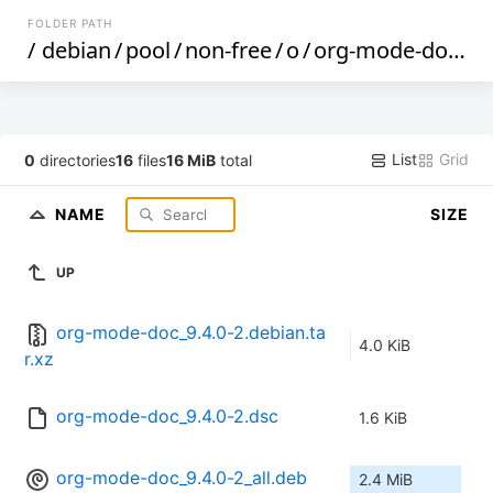
FOLDER PATH
/
debian
/
pool
/
non-free
/
o
/
org-mode-doc
/
List
Grid
0
directories
16
files
16 MiB
total
NAME
SIZE
UP
org-mode-doc_9.4.0-2.debian.ta
4.0 KiB
r.xz
org-mode-doc_9.4.0-2.dsc
1.6 KiB
org-mode-doc_9.4.0-2_all.deb
2.4 MiB