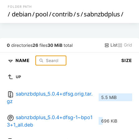
FOLDER PATH
/
debian
/
pool
/
contrib
/
s
/
sabnzbdplus
/
List
Grid
0
directories
26
files
30 MiB
total
NAME
SIZE
UP
sabnzbdplus_5.0.4+dfsg.orig.tar.
5.5 MiB
gz
sabnzbdplus_5.0.4+dfsg-1~bpo1
696 KiB
3+1_all.deb