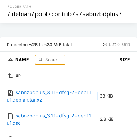
FOLDER PATH
/
debian
/
pool
/
contrib
/
s
/
sabnzbdplus
/
List
Grid
0
directories
26
files
30 MiB
total
NAME
SIZE
UP
sabnzbdplus_3.1.1+dfsg-2+deb11
33 KiB
u1.debian.tar.xz
sabnzbdplus_3.1.1+dfsg-2+deb11
2.3 KiB
u1.dsc